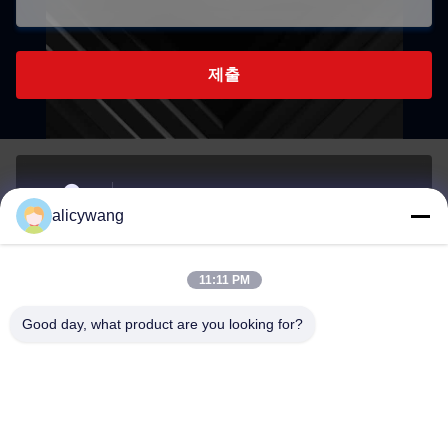
제출
중국 광둥성 둥관시 스지에진 퉁푸 웨스트 로드 168번
alicywang
지, 즈신 공업구 A동 5층, 523000
Address
11:11 PM
alicywang@dgqleung.com
Good day, what product are you looking for?
E-mail
0086-13414238371